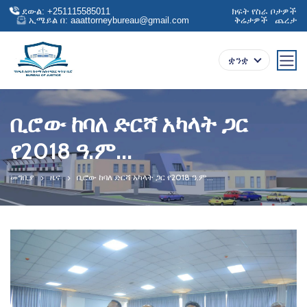
ደውል: +251115585011
ክፍት የስራ ቦታዎች
ኢሜይል በ: aaattorneybureau@gmail.com
ቅሬታዎች
ጨረታ
ቋንቋ
ቢሮው ከባለ ድርሻ አካላት ጋር
የ2018 ዓ.ም...
መግቢያ
ዜና
ቢሮው ከባለ ድርሻ አካላት ጋር የ2018 ዓ.ም...