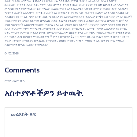
ያሉበትን ደረጃ መገምገሙ ጥንካሬዎችን በማስቀጠል ሊስተካከሉ በሚገቡ ጉዳዮች ላይ እንዲስተካከሉና እርምጃ
በመውሰድ የቅንጅት ስራው ጉልህ ሚና ነበረው በማለት ቀጣይነት ባለው ሁኔታ ተቀናጅተን የህግ የበላይነቱ እንዲሳለጥ እና
እንዲከበር የሁላችንም ሃላፊነት ነው በማለት መልዕክታቸውን አስተላልፈዋል፡፡ በሪፖርቱ በዋናነት የቢሮው ዕቅድ አፈጻጸም፣
የቅንጅት ስራዎች አፈጻጸም፣ የተገኙ ውጤቶች እና ውስንነቶች የፍትህ ቢሮ የለውጥና መልካም አስተዳደር ዳይሬክቶሬት
ዳይሬክተር የሆኑት አቶ ሰቦቃ ገመቹ ከሰፊ ማብራሪያ ጋር አቅርቧል።የውይይቱ ተሰታፊዎች የ1ኛ ሩብ ዓመት ጠንካራ ስራዎች
መሰራታቸውንና ሪፖርቱ ስራዎቹን በሚገልጽ መልኩ ተጠምሮ የተዘጋጀ መሆኑን ጠቅስው ሊስተካከሉ በሚገቡ ጉዳዮች ላይ
ሀሳብ አስተያየቶች አንስተዋል፡፡የቢሮው ምክትል ኃላፊ አቶ ተስፋዬ ደጀኔ ስራዎች በመቀናጀት ብቻም ሳይሆን አንድ ሆነው
ሲሰራ ውጤታማ መሆን እንደሚቻል እና በቅንጅት ስራዎች ሲሰሩ የተሻለ የፍትህ አሰጣጥ ፣የተሻለ አገልግሎት እና የተሻለ
ፍትህ ማስፈን ተጠናክሮ መቀጠል ይገባል ብለዋል፡፡በመጨረሻም የቢሮው ኃላፊ አቶ ተክሌ በዛብህ እና የቢሮው ምክትል ኃላፊ
አቶ ተስፋዬ ደጀኔ በተነሱት ሃሳብ አስተያየቶች ምላሽ በመስጠት 1ኛ ሩብ ዓመት ሰፋ ያለ ውጤት የታየበት በመሆኑ በቀሩት
ወራት በቅንጅት በመስራትና በማጠናከር የመንግስትና የህዝብ መብትና ጥቅም በማስጠበቅ አፈጻጸማችን ሙሉ ማድረግ
ይጠበቅብናል በሚል በአንክሮ ተጠቃልሏል፡፡
04/02/2018
Comments
ምንም አልተገኘም.
አስተያየቶችዎን ይተዉት.