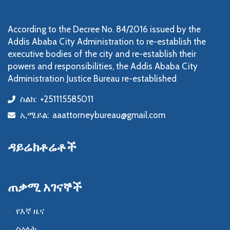
According to the Decree No. 84/2016 issued by the
Addis Ababa City Administration to re-establish the
executive bodies of the city and re-establish their
powers and responsibilities, the Addis Ababa City
Administration Justice Bureau re-established
ስልክ:
+251115585011
icon
ኢሜይል:
aaattorneybureau@gmail.com
icon
ዳይሬክቶሬቶች
ጠቃሚ አገናኞች
የእኛ ዜና
ስዕላት