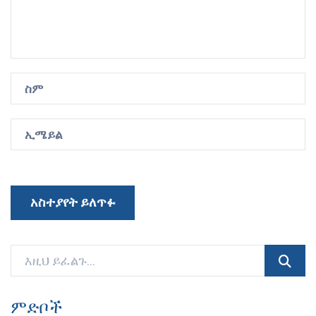
አስተያየት ይለጥፉ
ምድቦች