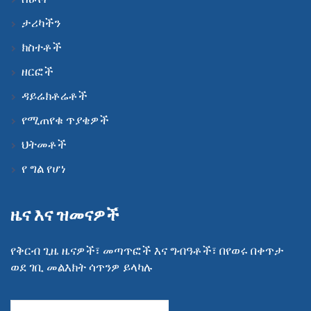
ታሪካችን
ክስተቶች
ዘርፎች
ዳይሬክቶሬቶች
የሚጠየቁ ጥያቄዎች
ህትመቶች
የ ግል የሆነ
ዜና እና ዝመናዎች
የቅርብ ጊዜ ዜናዎች፣ መጣጥፎች እና ግብዓቶች፣ በየወሩ በቀጥታ
ወደ ገቢ መልእክት ሳጥንዎ ይላካሉ