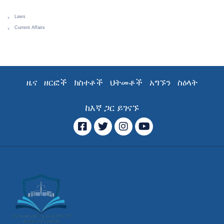
Laws
Current Affairs
ዜና
ዘርፎች
ክስተቶች
ህትመቶች
አግኙን
ስዕላት
ከእኛ ጋር ይገናኙ
ፌስቡክ
ትዊተር
ኢንስታግራም
YouTube