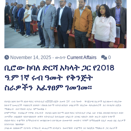
November 14, 2025
- ውስጥ
Current Affairs
0
ቢሮው ከባለ ድርሻ አካላት ጋር የ2018
ዓ.ም 1ኛ ሩብ ዓመት የቅንጅት
ስራዎችን አፈፃፀም ገመገመ፡፡
የአዲስ አበባ ከተማ አስተዳደር ፍትህ ቢሮ በ2018 በጀት አመት 1ኛ ሩብ ዓመት ቅንጅታዊ ስራዎች አፈፃፀሙን የቢሮው
ከፍተኛ አመራሮች ፣ባለድርሻ አካላት፣ የክፍለ ከተማ ፍትህ ጽ/ቤት ሀላፊዎች፣ የቢሮው ዳይሬክተሮች እና የተለያዩ ሲቪክ
ማህበራት በተገኙበት በጋራ ገምግመዋል ፡፡
በግምገማው የመክፈቻ ንግግር ያደረጉት የአዲስ አበባ ከተማ አስተዳደር ፍትህ ቢሮ ኃላፊ አቶ ተክሌ በዛብህ የእንኳን ደህና
መጣችሁ መልዕክት ባስተላለፉበት ወቅት ፍትህ ቢሮ ከተሰጠው ሀላፊነት አንጻር ባለፋት ሶስት ወራት በሕግ ጉዳዮች
የአስተዳደሩ ተቋማት አማካሪነቱንና ውክልናውን በተገቢው በመወጣት መብትና ጥቅም ከማስጠበቅ አኳያ መጠነ ሰፊ ስራዎች
እንደተሰሩ ገልጸዋል፡፡
ኃላፊው አክለውም የታቀዱ ተግባራት ውጤታማ እንዲሆኑ ከመንግስት ተቋማት እና ከሲቪክ ማህበራት ጋር ስራዎች