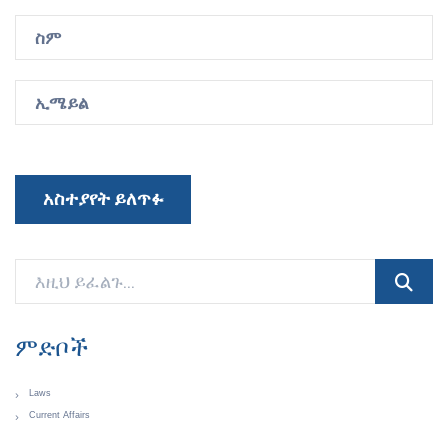
አስተያየት ይለጥፉ
ምድቦች
Laws
Current Affairs