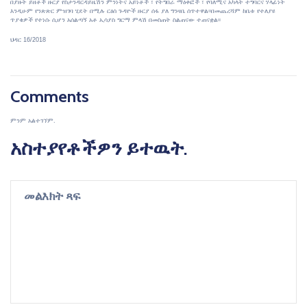
በያዙት ይዘቶች ዙርያ የስታንዳርዳይዜሽን ምንነትና አይነቶች ፣ የትግበራ ማዕቀፎች ፣ የባለሚና አካላት ተግባርና ሃላፊነት
እንዲሁም የንጽጽር ምዝገባ ሂደት በሚሉ ርዕሰ ጉዳዮች ዙርያ ሰፋ ያለ ግንዛቤ ሰጥተዋል፡፡በመጨረሻም ከቤቱ የተለያዩ
ጥያቄዎች የተነሱ ሲሆን አሰልጣኝ አቶ ኢሳያስ ግርማ ምላሽ በመስጠት ስልጠናው ተጠናቋል፡፡
ህዳር 16/2018
Comments
ምንም አልተገኘም.
አስተያየቶችዎን ይተዉት.