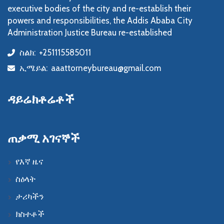
executive bodies of the city and re-establish their
powers and responsibilities, the Addis Ababa City
Administration Justice Bureau re-established
ስልክ:
+251115585011
icon
ኢሜይል:
aaattorneybureau@gmail.com
icon
ዳይሬክቶሬቶች
ጠቃሚ አገናኞች
የእኛ ዜና
ስዕላት
ታሪካችን
ክስተቶች