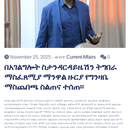
November 25, 2025
- ውስጥ
Current Affairs
0
በአገልግሎት ስታንዳርዳይዜሽን ትግበራ
ማስፈጸሚያ ማንዋል ዙርያ የግንዛቤ
ማስጨበጫ ስልጠና ተሰጠ፡፡
የአዲስ አበባ ከተማ አስተዳደር ፍትህ ቢሮ በለውጥና መልካም አስተዳደር ዳይሬክቶሬት አዘጋጅነት በአገልግሎት
ስታንዳርዳይዜሽን ትግበራ ማንዋል ማስፈጸሚያ ዙርያ ለማዕከልና ለክ/ከተሞች ዳይሬክተሮች እና ለባለሙያዎች ስልጠናው
ተሰጥቷል፡፡በስልጠናው የመክፈቻ ንግግር ያደረጉት የቢሮው ሃላፊ ተወካይ የሆኑት አቶ ጀማል ሳላህ ከተማ አስተዳደሩ
በአገልግሎት አሰጣጡ የተለያዩ የሪፎርም ማሻሻያ ስራ በትኩረት እየሰራ መሆኑን በመግለጽ በአገልግሎት አሰጣጥ ቅልጥፍናን
ለማሳደግ አንዱ የለውጥ ስራ በመሆኑ የአገልግሎት አሰጣጡ ከጊዜ ወደ ጊዜ እየተሻሻለ በመምጣቱ አገልግሎት አሰጣጣችን
ተገልጋዮቻችንን በሚያረካ መልኩ እንድንሰጥ ስልጠናው እንደተዘጋጀ ገልጸዋል፡፡የዕለቱን ስልጠና የሰጡት ከአዲስ አበባ ከተማ
አስተዳደር የፐብሊክና የሰው ሃብት ልማት ቢሮ በመጡ የአውትሶርስ ልማት ድጋፍና ቁጥጥር ዳይሬክተር የሆኑት አቶ ኢሳያስ
ግርማ ስታንዳርዳይዜሽን ምን ምን ማሟላት እንዳለበትና የፌደራል አዲሱ ፖሊሲ አቅጣጫውን በሚመለከት 3 ክፍሎች