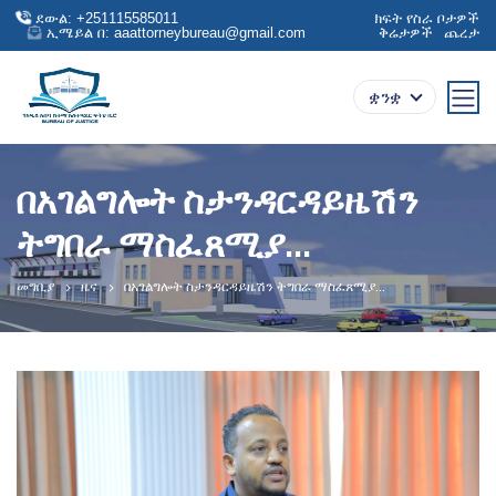
ደውል: +251115585011
ክፍት የስራ ቦታዎች
ኢሜይል በ: aaattorneybureau@gmail.com
ቅሬታዎች
ጨረታ
ቋንቋ
በአገልግሎት ስታንዳርዳይዜሽን
ትግበራ ማስፈጸሚያ...
መግቢያ
ዜና
በአገልግሎት ስታንዳርዳይዜሽን ትግበራ ማስፈጸሚያ...