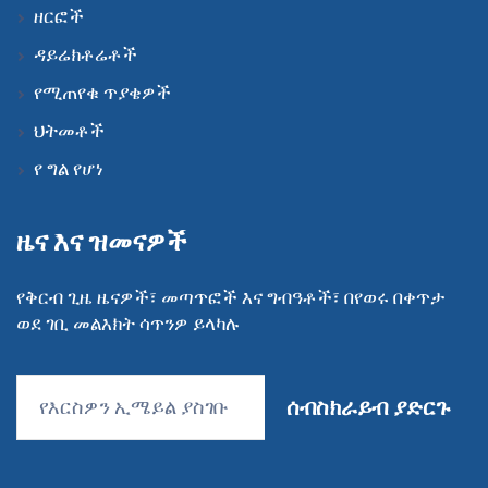
ዘርፎች
ዳይሬክቶሬቶች
የሚጠየቁ ጥያቄዎች
ህትመቶች
የ ግል የሆነ
ዜና እና ዝመናዎች
የቅርብ ጊዜ ዜናዎች፣ መጣጥፎች እና ግብዓቶች፣ በየወሩ በቀጥታ
ወደ ገቢ መልእክት ሳጥንዎ ይላካሉ
ሰብስክራይብ ያድርጉ