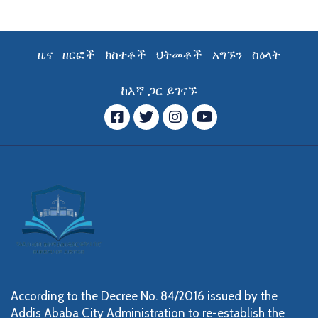
ዜና
ዘርፎች
ክስተቶች
ህትመቶች
አግኙን
ስዕላት
ከእኛ ጋር ይገናኙ
ፌስቡክ
ትዊተር
ኢንስታግራም
YouTube
According to the Decree No. 84/2016 issued by the
Addis Ababa City Administration to re-establish the