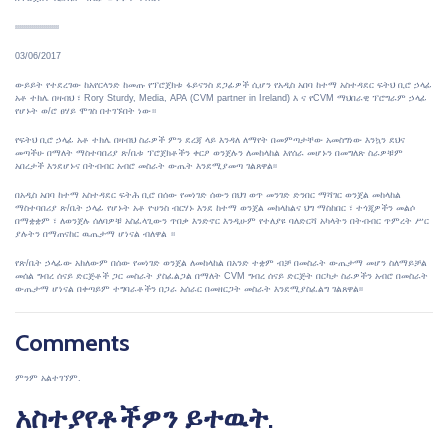
፡፡፡፡፡፡፡፡፡፡፡፡፡፡፡፡፡፡፡፡፡፡
03/06/2017
ውይይት የተደረገው ከአየርላንድ ከመጡ የፕሮጀክቱ ፋይናንስ ደጋፊዎች ሲሆን የአዲስ አበባ ከተማ አስተዳደር ፍትህ ቢሮ ኃላፊ
አቶ ተክሌ በዛብህ ፣ Rory Sturdy, Media, APA (CVM partner in Ireland) እ ና የCVM ማህበራዊ ፕሮግራም ኃላፊ
የሆኑት ወ/ሮ ፀሃይ ሞገስ በተገኙበት ነው።
የፍትህ ቢሮ ኃላፊ አቶ ተክሌ በዛብህ ስራዎች ምን ደረጃ ላይ እንዳለ ለማየት በመምጣታቸው አመስግነው እንኳን ደህና
መጣችሁ በማለት ማስተባበሪያ ጽ/ቤቱ ፕሮጀክቶችን ቀርፆ ወንጀሉን ለመከላከል እየሰራ መሆኑን በመግለጽ ስራዎቹም
አበረታች እንደሆኑና በትብብር አብሮ መስራት ውጤት እንደሚያመጣ ገልጸዋል፡፡
በአዲስ አበባ ከተማ አስተዳደር ፍትሕ ቢሮ በሰው የመነገድ ሰውን በህገ ወጥ መንገድ ድንበር ማሻገር ወንጀል መከላከል
ማስተባበሪያ ጽ/ቤት ኃላፊ የሆኑት አቶ ዮሀንስ ብርሃኑ እንደ ከተማ ወንጀል መከላከልና ህግ ማስከበር ፣ ተጎጂዎችን መልሶ
በማቋቋም ፣ ለወንጀሉ ሰለባዎቹ አስፈላጊውን ጥበቃ እንድኖር እንዲሁም የተለያዩ ባለድርሻ አካላትን በትብብር ጥምረት ሥር
ያሉትን በማጠናከር ዉጤታማ ሆነናል ብለዋል ።
የጽ/ቤት ኃላፊው አክለውም በሰው የመነገድ ወንጀል ለመከላከል በአንድ ተቋም ብቻ በመስራት ውጤታማ መሆን ስለማይቻል
መሰል ግብረ ሰናይ ድርጅቶች ጋር መስራት ያስፈልጋል በማለት CVM ግብረ ሰናይ ድርጅት በርካታ ስራዎችን አብሮ በመስራት
ውጤታማ ሆነናል በቀጣይም ተግባራቶችን በጋራ አሰራር በመዘርጋት መስራት እንደሚያስፈልግ ገልጸዋል፡፡
Comments
ምንም አልተገኘም.
አስተያየቶችዎን ይተዉት.