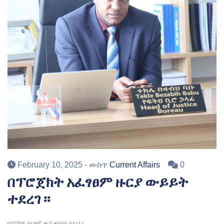
February 10, 2025
- ውስጥ
Current Affairs
0
በፕሮጀክት አፈፃፀም ዙርያ ውይይት
ተደረገ ፡፡
በፕሮጀክት አፈፃፀም ዙርያ ውይይት ተደረገ ፡፡