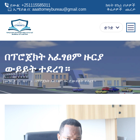
ደውል: +251115585011
ክፍት የስራ ቦታዎች
ኢሜይል በ: aaattorneybureau@gmail.com
ቅሬታዎች
ጨረታ
ቋንቋ
በፕሮጀክት አፈፃፀም ዙርያ
ውይይት ተደረገ ፡፡
መግቢያ
ዜና
በፕሮጀክት አፈፃፀም ዙርያ ውይይት ተደረገ ፡፡