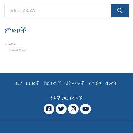
ምድቦች
Laws
Current Affairs
ዜና
ዘርፎች
ክስተቶች
ህትመቶች
አግኙን
ስዕላት
ከእኛ ጋር ይገናኙ
ፌስቡክ
ትዊተር
ኢንስታግራም
YouTube