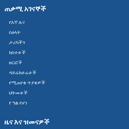
ጠቃሚ አገናኞች
የእኛ ዜና
ስዕላት
ታሪካችን
ክስተቶች
ዘርፎች
ዳይሬክቶሬቶች
የሚጠየቁ ጥያቄዎች
ህትመቶች
የ ግል የሆነ
ዜና እና ዝመናዎች