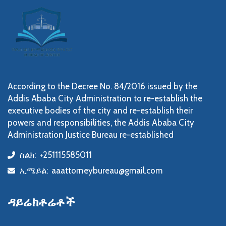
According to the Decree No. 84/2016 issued by the
Addis Ababa City Administration to re-establish the
executive bodies of the city and re-establish their
powers and responsibilities, the Addis Ababa City
Administration Justice Bureau re-established
ስልክ:
+251115585011
icon
ኢሜይል:
aaattorneybureau@gmail.com
icon
ዳይሬክቶሬቶች