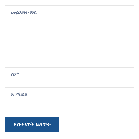
አስተያየት ይለጥፉ