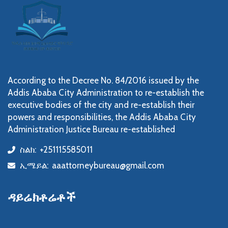
According to the Decree No. 84/2016 issued by the
Addis Ababa City Administration to re-establish the
executive bodies of the city and re-establish their
powers and responsibilities, the Addis Ababa City
Administration Justice Bureau re-established
ስልክ:
+251115585011
icon
ኢሜይል:
aaattorneybureau@gmail.com
icon
ዳይሬክቶሬቶች