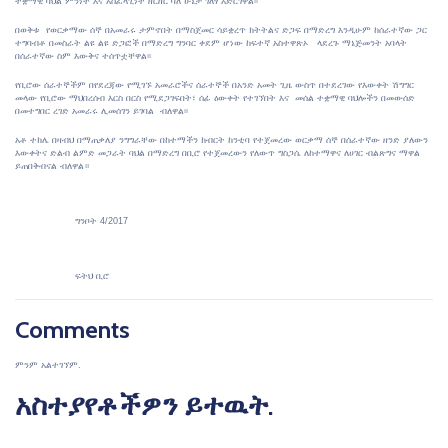
ተቋማዊ ባህል ምንነት እና አስፈላጊነት ዘርዘር ባለ ሁኔታ ገለፃ አድርገዋል፡፡
በወቅቱ የወርቃማው ሰኞ በአመራሩ ታምኖበት በማስጀመር ሳይቋረጥ ክትትልና ድጋፍ በማድረግ እንዲሁም ከሰራተኛው ጋር
ተግባብቶ በመስራት ልዩ ልዩ ድጋፎች በማድረግ ግንባር ቀደም ሆነው ከፍተኛ አስተዋጽኦ ላደረጉ ማኔጅመንት አባላት
በሰራተኛው ስም እውቅና ተሰጥቷቸዋል፡፡
የቢሮው ሰራተኞችም በየደረጃው የሚገኙ አመራሮችና ሰራተኞች በአንድ አመት ጊዜ ውስጥ በተደረገው የእውቀት ሽግግር
መላው የቢሮው ማህበረሰብ እርስ በርስ የሚደጋገፍበት፣ ሰፊ ዕውቀት የተገኘበት እና መሰል ተቋማዊ ባህሎችን በመውሰድ
በመተግበር ረገድ አመራሩ ሊመሰገን ይገባል ብለዋል፡፡
አቶ ተክሌ በዛብህ በማጠቃለያ ንግግራቸው በከተማችን ክብርት ከንቲባ የተጀመረው ወርቃማ ሰኞ በሰራተኛው ዘንድ ያለውን
እውቀትና ድልብ ልምድ መጋራት ባህል በማድረግ በቢሮ የተጀመረውን የለውጥ ግስጋሴ ለከተማዋና ለሀገር ብልጽግና ማዋል
ይጠበቅብናል ብለዋል።
ግንቦት 4/2017
ፍትህ ቢሮ
Comments
ምንም አልተገኘም.
አስተያየቶችዎን ይተዉት.