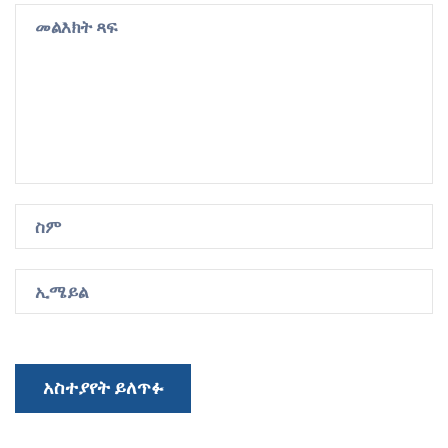
አስተያየት ይለጥፉ