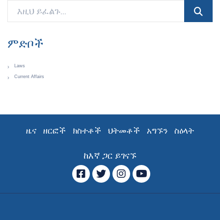
ምድቦች
Laws
Current Affairs
ዜና
ዘርፎች
ክስተቶች
ህትመቶች
አግኙን
ስዕላት
ከእኛ ጋር ይገናኙ
ፌስቡክ
ትዊተር
ኢንስታግራም
YouTube