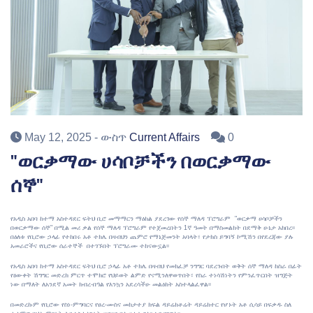
May 12, 2025
- ውስጥ
Current Affairs
0
"ወርቃማው ሀሳቦቻችን በወርቃማው
ሰኞ"
የአዲስ አበባ ከተማ አስተዳደር ፍትህ ቢሮ መማማርን ማዕከል ያደረገው የሰኞ ማለዳ ፕሮግራም "ወርቃማ ሀሳቦቻችን
በወርቃማው ሰኞ" በሚል መሪ ቃል የሰኞ ማለዳ ፕሮግራም የተጀመረበትን 1ኛ ዓመት በማስመልከት በደማቅ ሁኔታ አከበረ፡፡
በዕለቱ የቢሮው ኃላፊ የተከበሩ አቶ ተክሌ በዛብህን ጨምሮ የማኔጅመንት አባላት፣ የታክስ ይግባኝ ኮሚሽን በየደረጃው ያሉ
አመራሮችና የቢሮው ሰራተኞች በተገኙበት ፕሮግራሙ ተከናውኗል፡፡
የአዲስ አበባ ከተማ አስተዳደር ፍትህ ቢሮ ኃላፊ አቶ ተክሌ በዛብህ የመክፈቻ ንግግር ባደረጉበት ወቅት ሰኞ ማለዳ ከስራ በፊት
የዕውቀት ሽግግር መድረክ ምርጥ ተሞክሮ የህይወት ልምድ የናሚንለዋወጥበት፣ የስራ ተነሳሽነትን የምንፈጥርበት ዝግጅት
ነው በማለት ለአንደኛ አመት ክብረ-በዓል የእንኳን አደረሳችሁ መልዕክት አስተላልፈዋል፡፡
በመድረኩም የቢሮው የስነ-ምግባርና የፀረ-ሙስና መከታተያ ክፍል ዳይሬክቶሬት ዳይሬክተር የሆኑት አቶ ሲሳይ በፍቃዱ ስለ