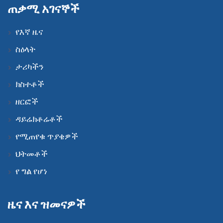
ጠቃሚ አገናኞች
የእኛ ዜና
ስዕላት
ታሪካችን
ክስተቶች
ዘርፎች
ዳይሬክቶሬቶች
የሚጠየቁ ጥያቄዎች
ህትመቶች
የ ግል የሆነ
ዜና እና ዝመናዎች