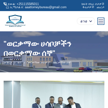
ደውል: +251115585011
ክፍት የስራ ቦታዎች
ኢሜይል በ: aaattorneybureau@gmail.com
ቅሬታዎች
ጨረታ
ቋንቋ
"ወርቃማው ሀሳቦቻችን
በወርቃማው ሰኞ"
መግቢያ
ዜና
"ወርቃማው ሀሳቦቻችን በወርቃማው ሰኞ"