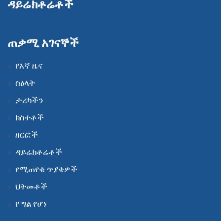
ዳይሬክቶሬቶች
ጠቃሚ አገናኞች
የእኛ ዜና
ስዕላት
ታሪካችን
ክስተቶች
ዘርፎች
ዳይሬክቶሬቶች
የሚጠየቁ ጥያቄዎች
ህትመቶች
የ ግል የሆነ