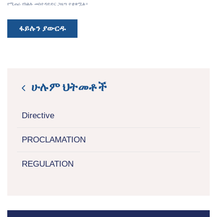
የሚጠራ የክልሉ መስተዳድድር ጋዜጣ ተቋቁሟል።
ፋይሉን ያውርዱ
ሁሉም ህትመቶች
icon
Directive
PROCLAMATION
REGULATION