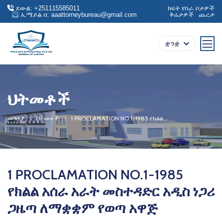
ደውል: +251115585011
ክፍት የስራ ቦታዎች
ኢሜይል በ: aaattorneybureau@gmail.com
ቅሬታዎች
ጨረታ
ቋንቋ
ህትመቶች
መግቢያ
ህትመቶች
1 PROCLAMATION NO.1-1985 የክልል...
1 PROCLAMATION NO.1-1985
የክልል አሰራ አራት መስተዳድር አዲስ ነጋሪ
ጋዜጣ ለማቋቋም የወጣ አዋጅ