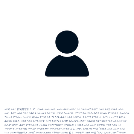
አዋጅ ቁጥር ፩/፲፱፻፹፭ ዓ. ም. የክልል አሰራ አራት መስተዳድር አዲስ ነጋሪ ጋዜጣ ለማቋቋም የወጣ አዋጅ የክልል አስራ
አራት ክላዊ መስተዳድር በሕግ የተሰጠውን ስልጣንና ተግባር ለመወጣት የሚያስችሉ የራሱ ሕጎች በክልሉ ምክር ቤት ተመክረው
የወጡና የሚወጡ በመሆኑ፤ በክልሉ ምክር ቤት የተለያዩ ሕጎች ኃይል ኑሯቸው ተፈጻሚ የሚሆኑት የሕጉ ተጠቃሚ የሆነው
ሕዝብና የክልሉ መስተዳድር የሕግ አወጭ የሕግ ተርጓሚና የሕህግ አስፈጻሚ አካላት በሕዝብ ጋዜጣ በቅድሚያ አንዲያውቁት
ሲደረግ ስለሆነ ሕጎቹ የሚወጡበት ኦፊሴል ጋዜጣ ማቋቋመ በማስፍለጉ፤ በክልል አስራ አራት የሽግግር መስተዳድር ሕገ
መንግሥት አንቀጽ ፳፪ መሠረት የሚከተለው ታውጅዋል። አንቀጽ ፩ ፩. አጭር ርአስ ይህ አዋጅ ‘’የክልል አስራ አራት አዲስ
ነጋሪ ጋዜጣ ማቋቋሚያ አዋጅ’’ ተብሎ ሊጠቀስ ይችላል። አንቀጽ ፪ ፪. መቋቋም በዚህ አዋጅ ‘’አዲስ ነጋሪት ጋዜጣ’’ ተብሎ