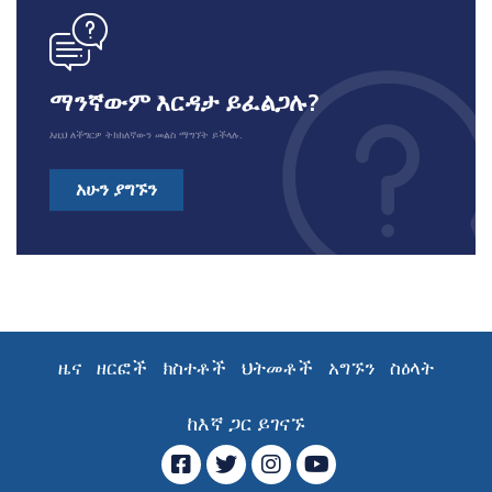
icon
ማንኛውም እርዳታ ይፈልጋሉ?
እዚህ ለችግርዎ ትክክለኛውን መልስ ማግኘት ይችላሉ.
አሁን ያግኙን
ዜና
ዘርፎች
ክስተቶች
ህትመቶች
አግኙን
ስዕላት
ከእኛ ጋር ይገናኙ
ፌስቡክ
ትዊተር
ኢንስታግራም
YouTube